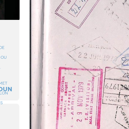
DE
 OU
.
MET
OUN
ELON
NS