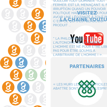
VOULOIR TOUT DOMINER, TOUT
FERMER, EST Là, MENAçANT. IL 
IRRUPTION QUAND UN POUVOIR
VISITEZ
POLITIQUE HAUSSE LA VOIX POU
AVOIR UNE LéGITIMITé à TOUT PR
LA CHAINE YOUT
C’EST CE QUI S’EST BEAUCOUP
PRODUIT ...
" LA PHILOSOPHIE, C’EST
L’AUTONOMIE DE LA RAISON.
L’HOMME EST Né POUR êTRE LIB
PAS POUR êTRE SOUMIS à
L’ARBITRAIRE DE L’HOMME ! ».
PARTENAIRES
« LES MURS LES PLUS DIFFICILE
ABATTRE SONT CEUX DE L’ESPRI