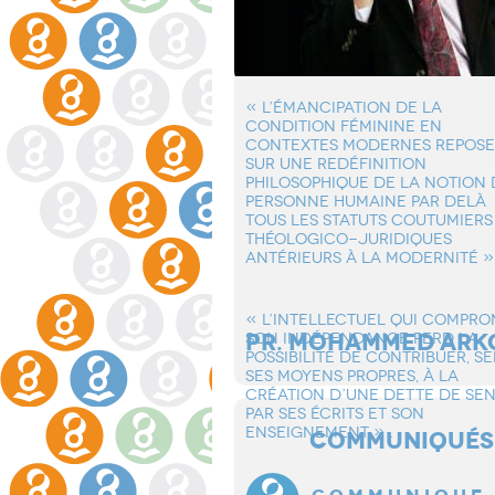
« L’éMANCIPATION DE LA
CONDITION FéMININE EN
CONTEXTES MODERNES REPOSE
SUR UNE REDéFINITION
PHILOSOPHIQUE DE LA NOTION 
PERSONNE HUMAINE PAR DELà
TOUS LES STATUTS COUTUMIERS
THéOLOGICO-JURIDIQUES
ANTéRIEURS à LA MODERNITé »
« L’INTELLECTUEL QUI COMPRO
PR. MOHAMMED ARK
SON INDéPENDANCE PERD LA
POSSIBILITé DE CONTRIBUER, S
SES MOYENS PROPRES, à LA
CRéATION D’UNE DETTE DE SE
PAR SES éCRITS ET SON
ENSEIGNEMENT » .
COMMUNIQUÉS