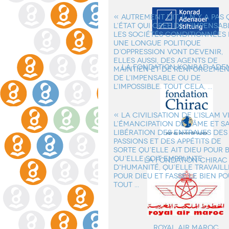
« AUTREMENT DIT, IL N’Y A PAS
L’ÉTAT QUI CREE DE L’IMPENSABL
LES SOCIÉTÉS CONDITIONNÉES 
UNE LONGUE POLITIQUE
D’OPPRESSION VONT DEVENIR,
ELLES AUSSI, DES AGENTS DE
la Fondation Konrad Ade
MAINTIEN ET DE RENFORCEME
DE L’IMPENSABLE OU DE
L’IMPOSSIBLE. TOUT CELA, ...
« LA CIVILISATION DE L’ISLAM V
L’ÉMANCIPATION DE L'ÂME ET S
LIBÉRATION DES ENTRAVES DES
PASSIONS ET DES APPÉTITS DE
SORTE QU’ELLE AIT DIEU POUR B
QU’ELLE SOIT EMPRUNTE
La Fondation Chirac
D'HUMANITÉ, QU’ELLE TRAVAILL
POUR DIEU ET FASSE LE BIEN P
TOUT ...
Royal Air Maroc