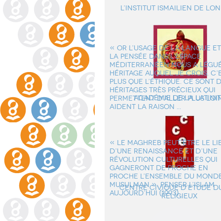
L’institut ismailien de Lo
« OR L’USAGE DE LA LANGUE ET
LA PENSÉE DANS L’ESPACE
MÉDITERRANÉEN NOUS A LÉGU
HÉRITAGE AUQUEL JE CROIS. C’
PLUS QUE L’ÉTHIQUE. CE SONT 
HÉRITAGES TRÈS PRÉCIEUX QUI
Académie de la Latini
PERMETTENT D’ALLER PLUS LOI
AIDENT LA RAISON ...
« LE MAGHREB PEUT ÊTRE LE LI
D’UNE RENAISSANCE ET D’UNE
RÉVOLUTION CULTURELLES QUI
GAGNERONT DE PROCHE EN
PROCHE L’ENSEMBLE DU MOND
MUSULMAN ». PENSER L’ISLAM
Centre Civique d’Etude du
AUJOURD’HUI (1993).
Religieux