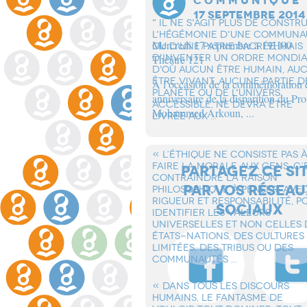
C O M M U N I Q U E
17 SEPTEMBRE 2014
" IL NE S'AGIT PLUS DE CONSTR
L'HÉGÉMONIE D'UNE COMMUNA
Mercredi 17 septembre à 19H00
OU D'UNE PATRIE SACRÉE, MAIS
D'INVENTER UN ORDRE MONDI
Théâtre 121
D'OÙ AUCUN ÊTRE HUMAIN, AU
ÊTRE VIVANT, AUCUNE PARTIE D
À l’occasion de la commémoration
PLANÈTE OU DE L'UNIVERS
anniversaire de la disparition du Pro
ACCESSIBLE, NE DEVRA ÊTRE
Mohammed Arkoun, ...
LIVRÉE AUX ...
« L’éTHIQUE NE CONSISTE PAS 
FAIRE LA MORALE AUX GENS. C’
PARTAGEZ CE SI
CONTRAINDRE LA RAISON
PAR VOS RÉSEAU
PHILOSOPHIQUE à PENSER, AVE
RIGUEUR ET RESPONSABILITé, P
SOCIAUX
IDENTIFIER LES VALEURS
UNIVERSELLES ET NON CELLES 
éTATS-NATIONS, DES CULTURES
LIMITéES, DES TRIBUS OU DES
COMMUNAUTéS ...
« DANS TOUS LES DISCOURS
HUMAINS, LE FANTASME DE