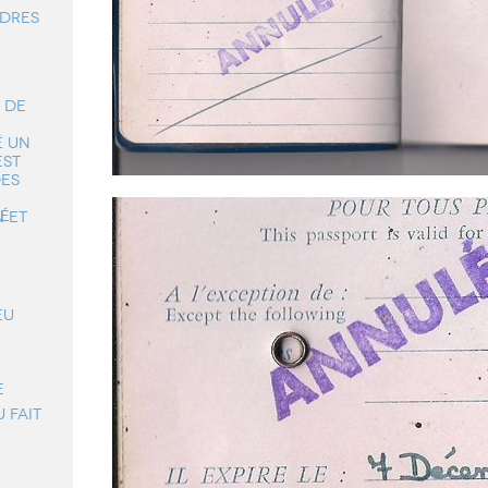
ndres
 DE
É UN
EST
DES
té
N ET
EU
E
 Fait