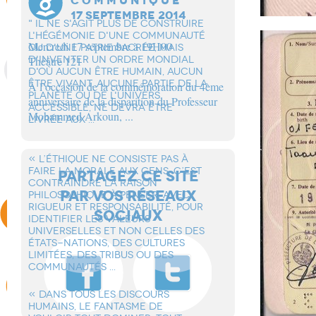
C O M M U N I Q U E
17 SEPTEMBRE 2014
" IL NE S'AGIT PLUS DE CONSTRUIRE
L'HÉGÉMONIE D'UNE COMMUNAUTÉ
Mercredi 17 septembre à 19H00
OU D'UNE PATRIE SACRÉE, MAIS
D'INVENTER UN ORDRE MONDIAL
Théâtre 121
D'OÙ AUCUN ÊTRE HUMAIN, AUCUN
ÊTRE VIVANT, AUCUNE PARTIE DE LA
À l’occasion de la commémoration du 4ème
PLANÈTE OU DE L'UNIVERS
anniversaire de la disparition du Professeur
ACCESSIBLE, NE DEVRA ÊTRE
Mohammed Arkoun, ...
LIVRÉE AUX ...
« L’éTHIQUE NE CONSISTE PAS à
FAIRE LA MORALE AUX GENS. C’EST
PARTAGEZ CE SITE
CONTRAINDRE LA RAISON
PAR VOS RÉSEAUX
PHILOSOPHIQUE à PENSER, AVEC
RIGUEUR ET RESPONSABILITé, POUR
SOCIAUX
IDENTIFIER LES VALEURS
UNIVERSELLES ET NON CELLES DES
éTATS-NATIONS, DES CULTURES
LIMITéES, DES TRIBUS OU DES
COMMUNAUTéS ...
« DANS TOUS LES DISCOURS
HUMAINS, LE FANTASME DE