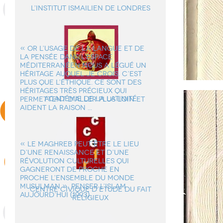
L’institut ismailien de Londres
« OR L’USAGE DE LA LANGUE ET DE
LA PENSÉE DANS L’ESPACE
MÉDITERRANÉEN NOUS A LÉGUÉ UN
HÉRITAGE AUQUEL JE CROIS. C’EST
PLUS QUE L’ÉTHIQUE. CE SONT DES
HÉRITAGES TRÈS PRÉCIEUX QUI
Académie de la Latinité
PERMETTENT D’ALLER PLUS LOIN ET
AIDENT LA RAISON ...
« LE MAGHREB PEUT ÊTRE LE LIEU
D’UNE RENAISSANCE ET D’UNE
RÉVOLUTION CULTURELLES QUI
GAGNERONT DE PROCHE EN
PROCHE L’ENSEMBLE DU MONDE
MUSULMAN ». PENSER L’ISLAM
Centre Civique d’Etude du Fait
AUJOURD’HUI (1993).
Religieux