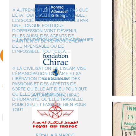
« AUTREMENT DIT, IL N’Y A PAS QUE
L’ÉTAT QUI CREE DE L’IMPENSABLE :
LES SOCIÉTÉS CONDITIONNÉES PAR
UNE LONGUE POLITIQUE
D’OPPRESSION VONT DEVENIR,
ELLES AUSSI, DES AGENTS DE
la Fondation Konrad Adenauer
MAINTIEN ET DE RENFORCEMENT
DE L’IMPENSABLE OU DE
L’IMPOSSIBLE. TOUT CELA, ...
« LA CIVILISATION DE L’ISLAM VISE
L’ÉMANCIPATION DE L'ÂME ET SA
LIBÉRATION DES ENTRAVES DES
PASSIONS ET DES APPÉTITS DE
SORTE QU’ELLE AIT DIEU POUR BUT,
QU’ELLE SOIT EMPRUNTE
La Fondation Chirac
D'HUMANITÉ, QU’ELLE TRAVAILLE
POUR DIEU ET FASSE LE BIEN POUR
TOUT ...
Royal Air Maroc