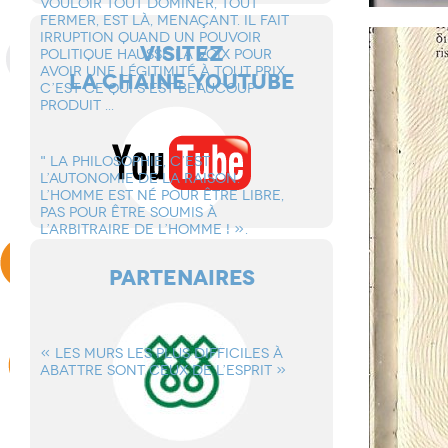
VOULOIR TOUT DOMINER, TOUT
FERMER, EST Là, MENAçANT. IL FAIT
IRRUPTION QUAND UN POUVOIR
VISITEZ
POLITIQUE HAUSSE LA VOIX POUR
AVOIR UNE LéGITIMITé à TOUT PRIX.
LA CHAINE YOUTUBE
C’EST CE QUI S’EST BEAUCOUP
PRODUIT ...
" LA PHILOSOPHIE, C’EST
L’AUTONOMIE DE LA RAISON.
L’HOMME EST Né POUR êTRE LIBRE,
PAS POUR êTRE SOUMIS à
L’ARBITRAIRE DE L’HOMME ! ».
PARTENAIRES
« LES MURS LES PLUS DIFFICILES à
ABATTRE SONT CEUX DE L’ESPRIT »