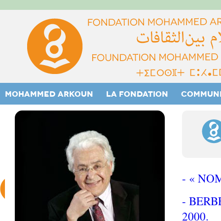
MOHAMMED ARKOUN
LA FONDATION
COMMUN
- « NO
- BERB
2000.