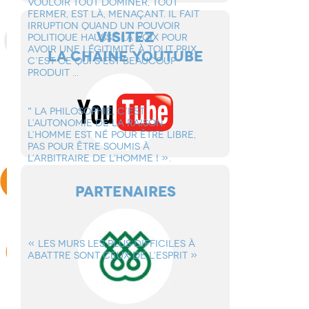
VOULOIR TOUT DOMINER, TOUT
FERMER, EST Là, MENAçANT. IL FAIT
IRRUPTION QUAND UN POUVOIR
VISITEZ
POLITIQUE HAUSSE LA VOIX POUR
AVOIR UNE LéGITIMITé à TOUT PRIX.
LA CHAINE YOUTUBE
C’EST CE QUI S’EST BEAUCOUP
PRODUIT ...
" LA PHILOSOPHIE, C’EST
L’AUTONOMIE DE LA RAISON.
L’HOMME EST Né POUR êTRE LIBRE,
PAS POUR êTRE SOUMIS à
L’ARBITRAIRE DE L’HOMME ! ».
PARTENAIRES
« LES MURS LES PLUS DIFFICILES à
ABATTRE SONT CEUX DE L’ESPRIT »