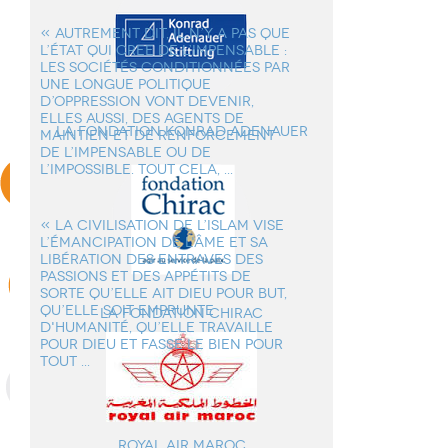
« AUTREMENT DIT, IL N’Y A PAS QUE
L’ÉTAT QUI CREE DE L’IMPENSABLE :
LES SOCIÉTÉS CONDITIONNÉES PAR
UNE LONGUE POLITIQUE
D’OPPRESSION VONT DEVENIR,
ELLES AUSSI, DES AGENTS DE
la Fondation Konrad Adenauer
MAINTIEN ET DE RENFORCEMENT
DE L’IMPENSABLE OU DE
L’IMPOSSIBLE. TOUT CELA, ...
« LA CIVILISATION DE L’ISLAM VISE
L’ÉMANCIPATION DE L'ÂME ET SA
LIBÉRATION DES ENTRAVES DES
PASSIONS ET DES APPÉTITS DE
SORTE QU’ELLE AIT DIEU POUR BUT,
QU’ELLE SOIT EMPRUNTE
La Fondation Chirac
D'HUMANITÉ, QU’ELLE TRAVAILLE
POUR DIEU ET FASSE LE BIEN POUR
TOUT ...
Royal Air Maroc