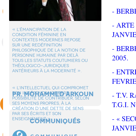
- BERB
- ARTE 
« L’éMANCIPATION DE LA
JANVIE
CONDITION FéMININE EN
CONTEXTES MODERNES REPOSE
SUR UNE REDéFINITION
- BERB
PHILOSOPHIQUE DE LA NOTION DE
PERSONNE HUMAINE PAR DELà
2005.
TOUS LES STATUTS COUTUMIERS OU
THéOLOGICO-JURIDIQUES
- ENTR
ANTéRIEURS à LA MODERNITé ».
FEVRIE
« L’INTELLECTUEL QUI COMPROMET
PR. MOHAMMED ARKOUN
SON INDéPENDANCE PERD LA
- T.V.
POSSIBILITé DE CONTRIBUER, SELON
T.G.I.
SES MOYENS PROPRES, à LA
CRéATION D’UNE DETTE DE SENS
PAR SES éCRITS ET SON
- « SE
ENSEIGNEMENT » .
COMMUNIQUÉS
JANVIE