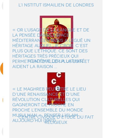
L’i nstitut ismailien de Londres
« OR L’USAGE DE LA LANGUE ET DE
LA PENSÉE DANS L’ESPACE
MÉDITERRANÉEN NOUS A LÉGUÉ UN
HÉRITAGE AUQUEL JE CROIS. C’EST
PLUS QUE L’ÉTHIQUE. CE SONT DES
HÉRITAGES TRÈS PRÉCIEUX QUI
Académie de la Latinité
PERMETTENT D’ALLER PLUS LOIN ET
AIDENT LA RAISON ...
« LE MAGHREB PEUT ÊTRE LE LIEU
D’UNE RENAISSANCE ET D’UNE
RÉVOLUTION CULTURELLES QUI
GAGNERONT DE PROCHE EN
PROCHE L’ENSEMBLE DU MONDE
MUSULMAN ». PENSER L’ISLAM
Centre Civique d’Etude du Fait
AUJOURD’HUI (1993).
Religieux